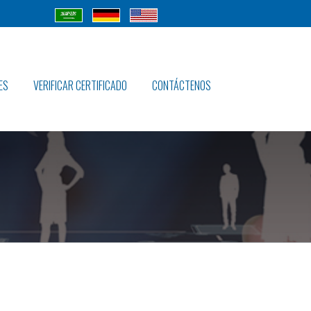
Cuatro
cuatro
cuatro
era
Gr
Uz
ES
VERIFICAR CERTIFICADO
CONTÁCTENOS