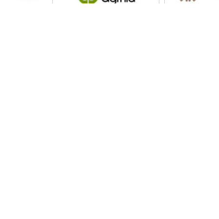
SOBRE NOSOTROS
SERV
Establecido en 2009, RACS es un
Certif
Organismo de Evaluación de la
recom
Conformidad de la Calidad al
Nacio
servicio de la inspección,
Norma
verificación, pruebas, las
EESL 
evaluaciones y los requisitos de
certificación de los clientes a
Unido
través de EAU, GCC, y en todo el