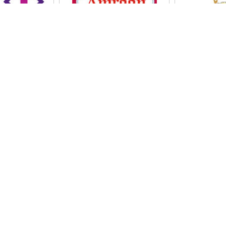
ICIOS
NAVEGACIÓN
icación Halal y
Casa
endación para la Marca
Preguntas más frecuentes
nal Halal de los EAU:
Eventos
s de eficiencia energética y
carreras
etiquetado
s Marca de Calidad (eqmx)