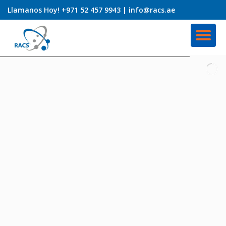
Llamanos
Hoy! +971 52 457 9943 |
info@racs.ae
saltar
al
contenido